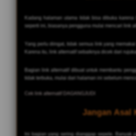
Kadang halaman utama tidak bisa dibuka karena b
seperti ini, biasanya pengguna mulai mencari link
Yang perlu diingat, tidak semua link yang memakai
Karena itu, link alternatif sebaiknya dicek dari rujuk
Bagian link alternatif dibuat untuk membantu pe
tidak terbuka, mulai dari halaman ini sebelum menco
Cek link alternatif DAGANGJUDI
Jangan Asal
Ini bagian yang sering dianggap sepele. Banyak 