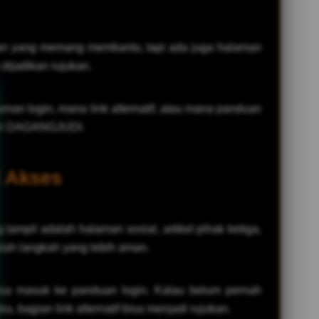
laman yang memang membantu, tapi ada juga halaman
dijadikan rujukan.
man login, mana link alternatif, atau mana panduan
cari DAGANGJUDI.
l Akses
tampil adalah halaman sosial, artikel pihak ketiga,
alah langkah yang lebih aman.
isa masuk ke panduan login. Kalau belum pernah
 bagian link alternatif bisa menjadi rujukan.