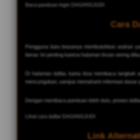
Baca panduan login DAGANGJUDI
Cara D
Pengguna baru biasanya membutuhkan arahan yan
benar. Ini penting karena halaman tiruan sering di
Di halaman daftar, kamu bisa membaca langkah aw
mencurigakan, sampai memahami informasi dasar yan
Dengan membaca panduan lebih dulu, proses daftar 
Lihat cara daftar DAGANGJUDI
Link Altern