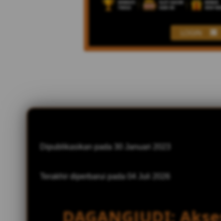
LOGIN
Dipublikasikan pada
30 Januari 2023
Terakhir diperbarui pada
04 Juli 2026
DAGANGJUDI: Akses