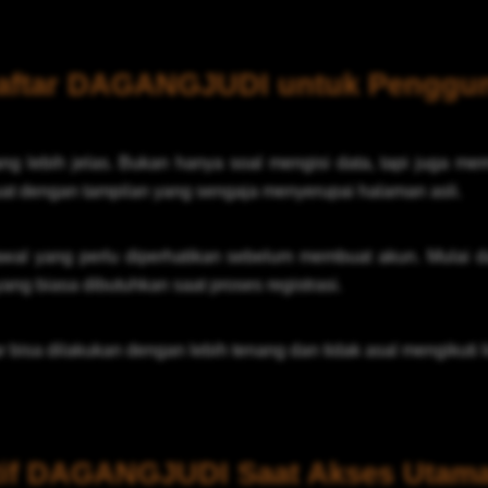
aftar DAGANGJUDI untuk Penggu
g lebih jelas. Bukan hanya soal mengisi data, tapi juga 
buat dengan tampilan yang sengaja menyerupai halaman asli.
al yang perlu diperhatikan sebelum membuat akun. Mulai da
g biasa dibutuhkan saat proses registrasi.
bisa dilakukan dengan lebih tenang dan tidak asal mengikuti l
atif DAGANGJUDI Saat Akses Utam